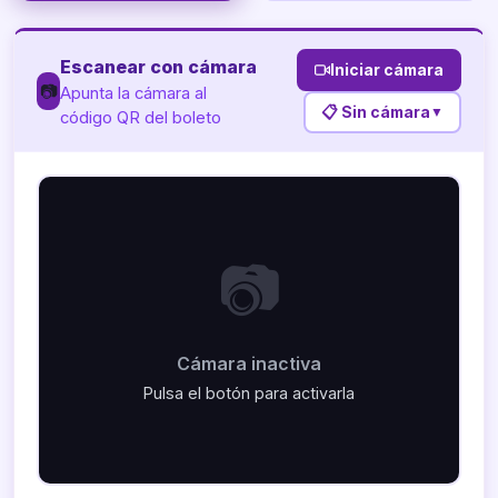
Escanear con cámara
Iniciar cámara
📷
Apunta la cámara al
📋 Sin cámara
▼
código QR del boleto
📷
Cámara inactiva
Pulsa el botón para activarla