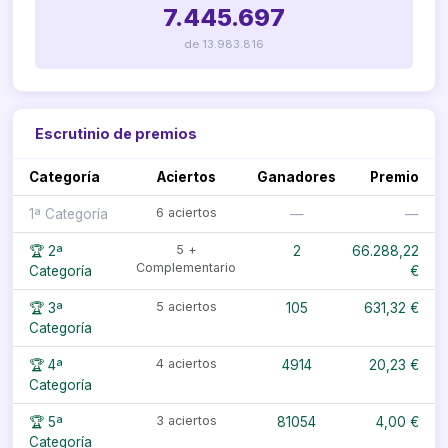
7.445.697
de 13.983.816
Escrutinio de premios
Categoría
Aciertos
Ganadores
Premio
6 aciertos
1ª Categoría
—
—
5 +
🏆 2ª
2
66.288,22
Complementario
Categoría
€
5 aciertos
🏆 3ª
105
631,32 €
Categoría
4 aciertos
🏆 4ª
4914
20,23 €
Categoría
3 aciertos
🏆 5ª
81054
4,00 €
Categoría