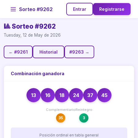
Sorteo #9262
Entrar
Registrarse
🎱 Sorteo #9262
Tuesday, 12 de May de 2026
← #9261
Historial
#9263 →
Combinación ganadora
13
16
18
24
37
45
Complementario
Reintegro
35
3
Posición ordinal en tabla general