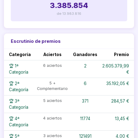
3.385.854
de 13.983.816
Escrutinio de premios
Categoría
Aciertos
Ganadores
Premio
6 aciertos
🏆 1ª
2
2.605.379,99
Categoría
€
5 +
🏆 2ª
6
35.192,05 €
Complementario
Categoría
5 aciertos
🏆 3ª
371
284,57 €
Categoría
4 aciertos
🏆 4ª
11774
13,45 €
Categoría
3 aciertos
🏆 5ª
121491
4,00 €