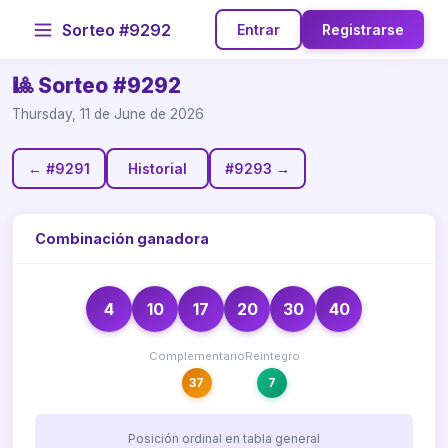
Sorteo #9292
Entrar
Registrarse
🎱 Sorteo #9292
Thursday, 11 de June de 2026
← #9291
Historial
#9293 →
Combinación ganadora
4
10
17
20
30
40
Complementario
Reintegro
37
7
Posición ordinal en tabla general