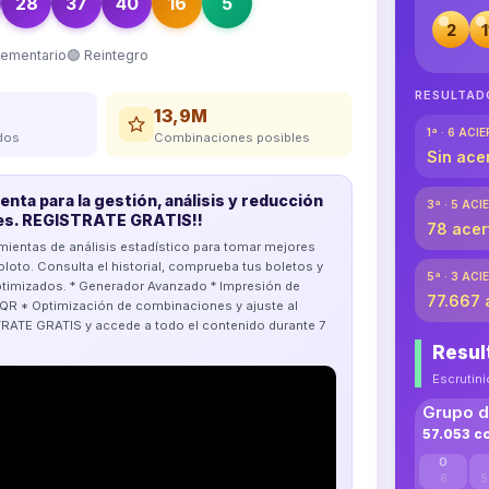
28
37
40
16
5
2
1
ementario
🟢 Reintegro
RESULTADO
13,9M
1ª · 6 ACI
dos
Combinaciones posibles
Sin ace
enta para la gestión, análisis y reducción
3ª · 5 AC
es. REGISTRATE GRATIS!!
78 acert
amientas de análisis estadístico para tomar mejores
loto. Consulta el historial, comprueba tus boletos y
5ª · 3 AC
ptimizados. * Generador Avanzado * Impresión de
77.667 
QR * Optimización de combinaciones y ajuste al
ATE GRATIS y accede a todo el contenido durante 7
Resul
Escrutini
Grupo de
57.053 c
0
6