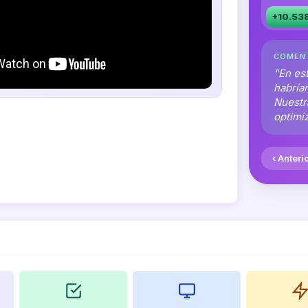
+10.53
COMENT
"En est
habría
Nuestr
optimi
‹ Anteri