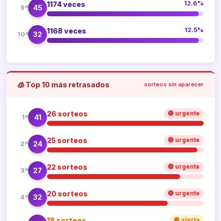
12.6%
1174 veces
45
9º
12.5%
1168 veces
32
10º
🧊 Top 10 más retrasados
sorteos sin aparecer
26 sorteos
🔴 urgente
41
1º
25 sorteos
🔴 urgente
24
2º
22 sorteos
🔴 urgente
27
3º
20 sorteos
🔴 urgente
32
4º
18 sorteos
🟡 alerta