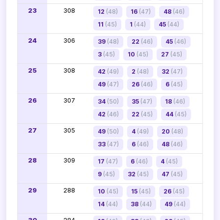
23
308
12
(48)
16
(47)
48
(46)
11
(45)
1
(44)
45
(44)
24
306
39
(48)
22
(46)
45
(46)
3
(45)
10
(45)
27
(45)
25
308
42
(49)
2
(48)
32
(47)
49
(47)
26
(46)
6
(45)
26
307
34
(50)
35
(47)
18
(46)
42
(46)
22
(45)
44
(45)
27
305
49
(50)
4
(49)
20
(48)
33
(47)
6
(46)
48
(46)
28
309
17
(47)
6
(46)
4
(45)
9
(45)
32
(45)
47
(45)
29
288
10
(45)
15
(45)
26
(45)
14
(44)
38
(44)
49
(44)