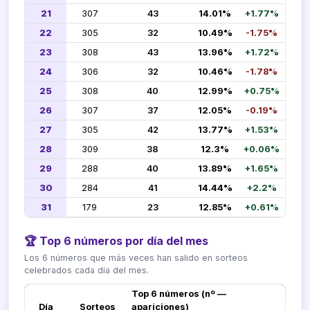
21
307
43
14.01%
+1.77%
22
305
32
10.49%
-1.75%
23
308
43
13.96%
+1.72%
24
306
32
10.46%
-1.78%
25
308
40
12.99%
+0.75%
26
307
37
12.05%
-0.19%
27
305
42
13.77%
+1.53%
28
309
38
12.3%
+0.06%
29
288
40
13.89%
+1.65%
30
284
41
14.44%
+2.2%
31
179
23
12.85%
+0.61%
🏆 Top 6 números por día del mes
Los 6 números que más veces han salido en sorteos
celebrados cada día del mes.
Top 6 números (nº —
Día
Sorteos
apariciones)