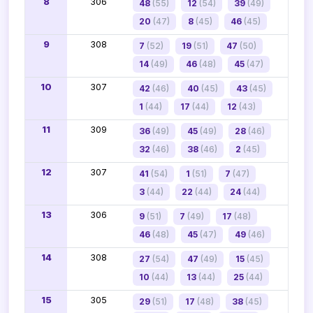
8
306
48
(55)
12
(54)
39
(49)
20
(47)
8
(45)
46
(45)
9
308
7
(52)
19
(51)
47
(50)
14
(49)
46
(48)
45
(47)
10
307
42
(46)
40
(45)
43
(45)
1
(44)
17
(44)
12
(43)
11
309
36
(49)
45
(49)
28
(46)
32
(46)
38
(46)
2
(45)
12
307
41
(54)
1
(51)
7
(47)
3
(44)
22
(44)
24
(44)
13
306
9
(51)
7
(49)
17
(48)
46
(48)
45
(47)
49
(46)
14
308
27
(54)
47
(49)
15
(45)
10
(44)
13
(44)
25
(44)
15
305
29
(51)
17
(48)
38
(45)