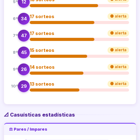
12
5º
17 sorteos
🟡 alerta
34
6º
17 sorteos
🟡 alerta
47
7º
15 sorteos
🟡 alerta
45
8º
14 sorteos
🟡 alerta
26
9º
13 sorteos
🟡 alerta
29
10º
📐 Casuísticas estadísticas
⚖️ Pares / Impares