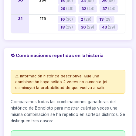
30
284
16
(49)
33
(48)
26
(45)
29
(45)
32
(44)
37
(44)
31
179
16
(30)
2
(29)
13
(29)
18
(29)
30
(29)
43
(29)
🔁 Combinaciones repetidas en la historia
⚠️ Información histórica descriptiva. Que una
combinación haya salido 2 veces no aumenta (ni
disminuye) la probabilidad de que vuelva a salir.
Comparamos todas las combinaciones ganadoras del
histórico de Bonoloto para mostrar cuántas veces una
misma combinación se ha repetido en sorteos distintos. Se
distinguen tres casos: