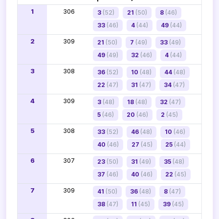
1
306
3
(52)
21
(50)
8
(46)
33
(46)
4
(44)
49
(44)
2
309
21
(50)
7
(49)
33
(49)
49
(49)
32
(46)
4
(44)
3
308
36
(52)
10
(48)
44
(48)
22
(47)
31
(47)
34
(47)
4
309
3
(48)
18
(48)
32
(47)
5
(46)
20
(46)
2
(45)
5
308
33
(52)
46
(48)
10
(46)
40
(46)
27
(45)
25
(44)
6
307
23
(50)
31
(49)
35
(48)
37
(46)
40
(46)
22
(45)
7
309
41
(50)
36
(48)
8
(47)
38
(47)
11
(45)
39
(45)