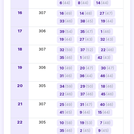
6
(44)
8
(44)
14
(44)
16
307
16
(49)
14
(48)
27
(47)
33
(46)
38
(45)
19
(44)
17
306
39
(54)
35
(47)
1
(46)
19
(44)
27
(43)
32
(43)
18
307
32
(59)
37
(52)
22
(46)
35
(46)
1
(45)
42
(43)
19
306
10
(49)
20
(47)
30
(47)
31
(46)
36
(44)
46
(44)
20
305
34
(59)
29
(50)
18
(46)
22
(46)
37
(46)
45
(46)
21
307
25
(49)
31
(47)
40
(46)
41
(45)
9
(44)
15
(44)
22
305
10
(58)
19
(53)
7
(48)
35
(46)
2
(45)
9
(45)