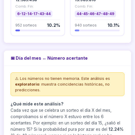
Comb. Fin:
Comb. Fin:
6-12-14-17-43-44
44-45-46-47-48-49
952 sorteos
10.2%
940 sorteos
10.1%
📅 Día del mes ↔ Número acertante
⚠️ Los números no tienen memoria. Este análisis es
exploratorio
: muestra coincidencias históricas, no
predicciones.
¿Qué mide este análisis?
Cada vez que se celebra un sorteo el día X del mes,
comprobamos si el número X estuvo entre los 6
acertantes. Por ejemplo: en un sorteo del día 15, ¿salió el
número 15? Si la probabilidad pura por azar es del
12.24%