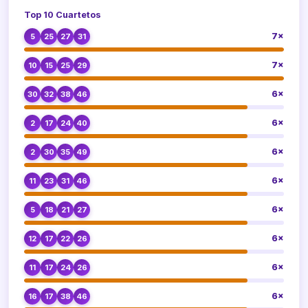
Top 10 Cuartetos
7×
5
25
27
31
7×
10
15
25
29
6×
30
32
38
46
6×
2
17
24
40
6×
2
30
35
49
6×
11
23
31
46
6×
5
18
21
27
6×
12
17
22
26
6×
11
17
24
26
6×
16
17
38
46