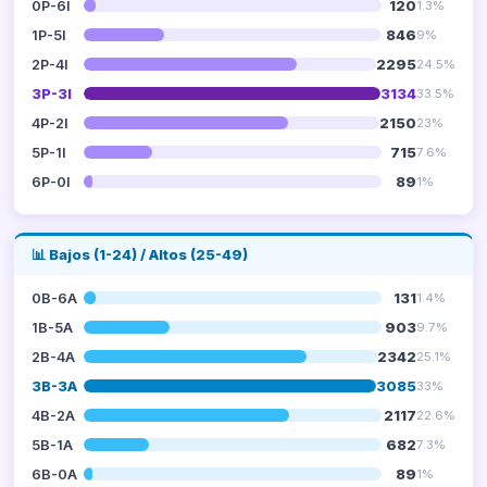
120
0P-6I
1.3%
846
1P-5I
9%
2295
2P-4I
24.5%
3134
3P-3I
33.5%
2150
4P-2I
23%
715
5P-1I
7.6%
89
6P-0I
1%
📊 Bajos (1-24) / Altos (25-49)
131
0B-6A
1.4%
903
1B-5A
9.7%
2342
2B-4A
25.1%
3085
3B-3A
33%
2117
4B-2A
22.6%
682
5B-1A
7.3%
89
6B-0A
1%