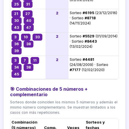
25
31
2
Sorteo
#6195
(23/12/2016)
21
27
· Sorteo
#8718
30
40
(14/11/2024)
43
47
2
Sorteo
#5529
(01/09/2014)
3
10
33
· Sorteo
#8443
36
38
(13/02/2024)
39
2
Sorteo
#4481
3
7
11
(24/08/2009) · Sorteo
34
38
#7177
(12/02/2020)
45
🎯 Combinaciones de 5 números +
complementario
Sorteos donde coinciden los mismos 5 números y además el
mismo número complementario. Se muestran limitados a los
casos con más repeticiones.
Combinación
Sorteos y
(5 números)
Comp.
Veces
fechas