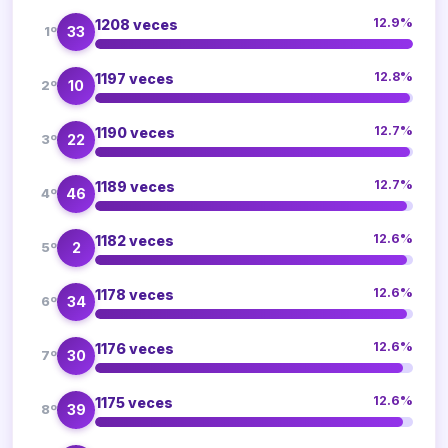
12.9%
1208 veces
33
1º
12.8%
1197 veces
10
2º
12.7%
1190 veces
22
3º
12.7%
1189 veces
46
4º
12.6%
1182 veces
2
5º
12.6%
1178 veces
34
6º
12.6%
1176 veces
30
7º
12.6%
1175 veces
39
8º