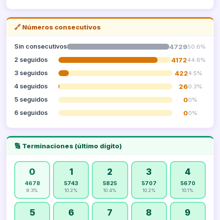
🔗 Números consecutivos
4729
Sin consecutivos
50.6%
4172
2 seguidos
44.6%
422
3 seguidos
4.5%
26
4 seguidos
0.3%
0
5 seguidos
0%
0
6 seguidos
0%
🔢 Terminaciones (último dígito)
0
1
2
3
4
4678
5743
5825
5707
5670
8.3%
10.2%
10.4%
10.2%
10.1%
5
6
7
8
9