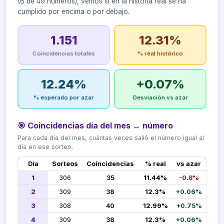
(6 de 49 números), vemos si en la historia real se ha
cumplido por encima o por debajo.
1.151
12.31%
Coincidencias totales
% real histórico
12.24%
+0.07%
% esperado por azar
Desviación vs azar
🎯 Coincidencias día del mes ↔ número
Para cada día del mes, cuántas veces salió el número igual al
día en ese sorteo.
Día
Sorteos
Coincidencias
% real
vs azar
1
306
35
11.44%
-0.8%
2
309
38
12.3%
+0.06%
3
308
40
12.99%
+0.75%
4
309
38
12.3%
+0.06%