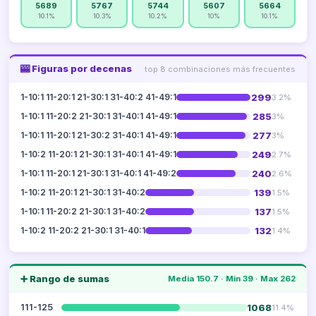
5689
5767
5744
5607
5664
10.1%
10.3%
10.2%
10%
10.1%
🎰 Figuras por decenas
top 8 combinaciones más frecuentes
299
1-10:1 11-20:1 21-30:1 31-40:2 41-49:1
3.2%
285
1-10:1 11-20:2 21-30:1 31-40:1 41-49:1
3%
277
1-10:1 11-20:1 21-30:2 31-40:1 41-49:1
3%
249
1-10:2 11-20:1 21-30:1 31-40:1 41-49:1
2.7%
240
1-10:1 11-20:1 21-30:1 31-40:1 41-49:2
2.6%
139
1-10:2 11-20:1 21-30:1 31-40:2
1.5%
137
1-10:1 11-20:2 21-30:1 31-40:2
1.5%
132
1-10:2 11-20:2 21-30:1 31-40:1
1.4%
➕ Rango de sumas
Media 150.7 · Min 39 · Max 262
1068
111-125
11.4%