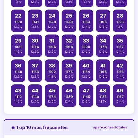
12%
12.3%
12.2%
12.1%
12.1%
12.3%
12.3%
22
23
24
25
26
27
28
1190
1131
1144
1143
1163
1166
1126
12.7%
12.1%
12.2%
12.2%
12.4%
12.5%
12%
29
30
31
32
33
34
35
1081
1176
1166
1168
1208
1178
1157
11.6%
12.6%
12.5%
12.5%
12.9%
12.6%
12.4%
36
37
38
39
40
41
42
1148
1153
1102
1175
1154
1168
1156
12.3%
12.3%
11.8%
12.6%
12.3%
12.5%
12.4%
43
44
45
46
47
48
49
1112
1140
1174
1189
1145
1135
1157
11.9%
12.2%
12.6%
12.7%
12.2%
12.1%
12.4%
🔥 Top 10 más frecuentes
apariciones totales