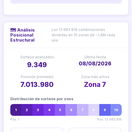
Las 13.983.816 combinaciones
🗺️ Análisis
Posicional
divididas en 10 zonas de ~1,4M cada
Estructural
una
Sorteos analizados
Última fecha
08/08/2026
9.349
Posición promedio
Zona más activa
7.013.980
Zona 7
Distribución de sorteos por zona
1
2
3
4
5
6
7
8
9
10
Pos. 1
Pos. 13.983.816