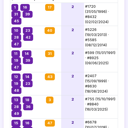
2
#1720
1
16
17
(31/05/1996) ·
31
39
#8432
45
(02/02/2024)
2
#5226
10
23
40
(19/03/2013) ·
28
42
#5585
47
(08/12/2014)
2
#599 (15/01/1991)
11
14
31
· #8925
19
39
(09/06/2025)
47
2
#2407
12
14
43
(15/09/1999) ·
19
23
#8630
48
(18/08/2024)
2
#755 (15/10/1991)
13
18
3
· #8840
28
36
(16/03/2025)
49
2
#6678
15
16
47
(10/07/2018) ·