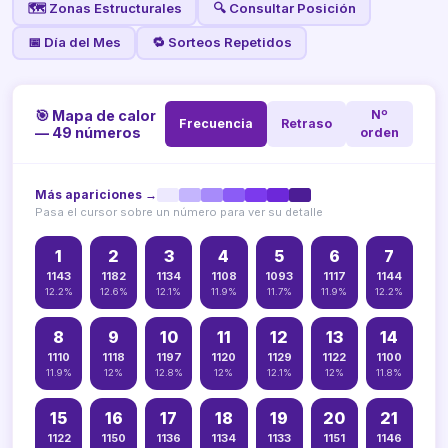
🗺️ Zonas Estructurales
🔍 Consultar Posición
📅 Día del Mes
🔁 Sorteos Repetidos
🎯 Mapa de calor
Nº
Frecuencia
Retraso
— 49 números
orden
Más apariciones →
Pasa el cursor sobre un número para ver su detalle
1
2
3
4
5
6
7
1143
1182
1134
1108
1093
1117
1144
12.2%
12.6%
12.1%
11.9%
11.7%
11.9%
12.2%
8
9
10
11
12
13
14
1110
1118
1197
1120
1129
1122
1100
11.9%
12%
12.8%
12%
12.1%
12%
11.8%
15
16
17
18
19
20
21
1122
1150
1136
1134
1133
1151
1146