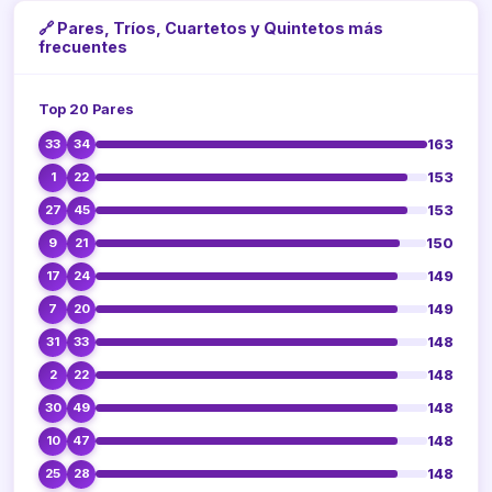
🔗 Pares, Tríos, Cuartetos y Quintetos más
frecuentes
Top 20 Pares
163
33
34
153
1
22
153
27
45
150
9
21
149
17
24
149
7
20
148
31
33
148
2
22
148
30
49
148
10
47
148
25
28