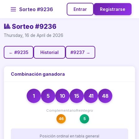
Sorteo #9236
Entrar
Registrarse
🎱 Sorteo #9236
Thursday, 16 de April de 2026
← #9235
Historial
#9237 →
Combinación ganadora
1
5
10
15
41
48
Complementario
Reintegro
46
5
Posición ordinal en tabla general