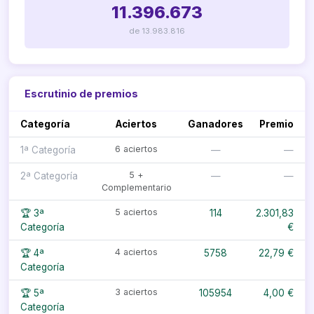
11.396.673
de 13.983.816
Escrutinio de premios
Categoría
Aciertos
Ganadores
Premio
6 aciertos
1ª Categoría
—
—
5 +
2ª Categoría
—
—
Complementario
5 aciertos
🏆 3ª
114
2.301,83
Categoría
€
4 aciertos
🏆 4ª
5758
22,79 €
Categoría
3 aciertos
🏆 5ª
105954
4,00 €
Categoría