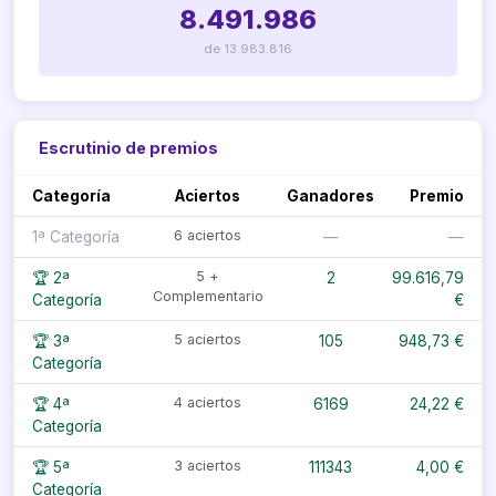
8.491.986
de 13.983.816
Escrutinio de premios
Categoría
Aciertos
Ganadores
Premio
6 aciertos
1ª Categoría
—
—
5 +
🏆 2ª
2
99.616,79
Complementario
Categoría
€
5 aciertos
🏆 3ª
105
948,73 €
Categoría
4 aciertos
🏆 4ª
6169
24,22 €
Categoría
3 aciertos
🏆 5ª
111343
4,00 €
Categoría