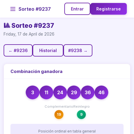
Sorteo #9237
Entrar
Registrarse
🎱 Sorteo #9237
Friday, 17 de April de 2026
← #9236
Historial
#9238 →
Combinación ganadora
3
11
24
29
36
46
Complementario
Reintegro
19
9
Posición ordinal en tabla general