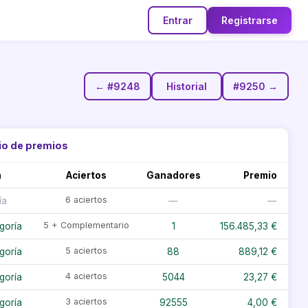
Entrar
Registrarse
← #9248
Historial
#9250 →
io de premios
a
Aciertos
Ganadores
Premio
6 aciertos
ía
—
—
5 + Complementario
goría
1
156.485,33 €
5 aciertos
goría
88
889,12 €
4 aciertos
goría
5044
23,27 €
3 aciertos
goría
92555
4,00 €