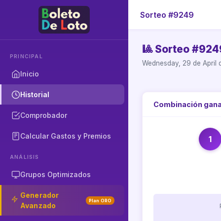
Sorteo #9249
🎱 Sorteo #924
PRINCIPAL
Wednesday, 29 de April
Inicio
Historial
Combinación gan
Comprobador
Calcular Gastos y Premios
1
ANÁLISIS
Grupos Optimizados
Generador
Plan ORO
Avanzado