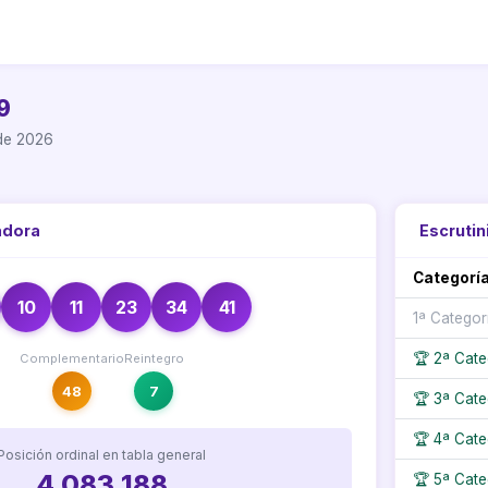
9
 de 2026
adora
Escrutin
Categorí
10
11
23
34
41
1ª Categor
🏆 2ª Cate
Complementario
Reintegro
48
7
🏆 3ª Cate
🏆 4ª Cate
Posición ordinal en tabla general
4.083.188
🏆 5ª Cate