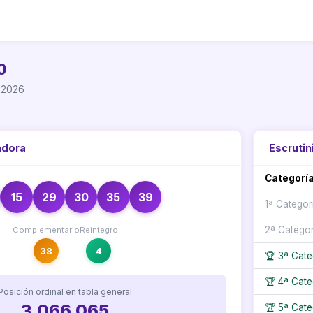
0
e 2026
adora
Escrutin
Categorí
15
29
30
35
39
1ª Categor
2ª Categor
Complementario
Reintegro
38
4
🏆 3ª Cate
🏆 4ª Cate
Posición ordinal en tabla general
3.066.065
🏆 5ª Cate