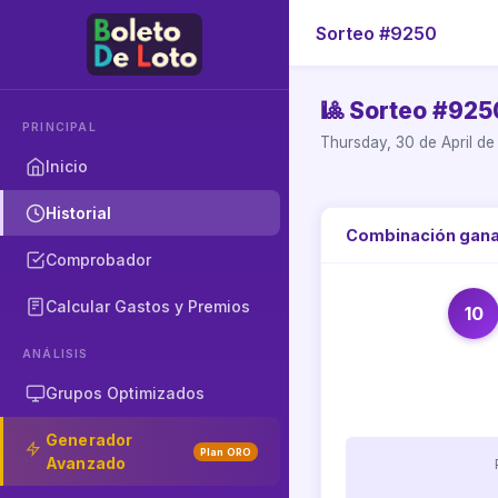
Sorteo #9250
🎱 Sorteo #925
PRINCIPAL
Thursday, 30 de April d
Inicio
Historial
Combinación gan
Comprobador
Calcular Gastos y Premios
10
ANÁLISIS
Grupos Optimizados
Generador
Plan ORO
Avanzado