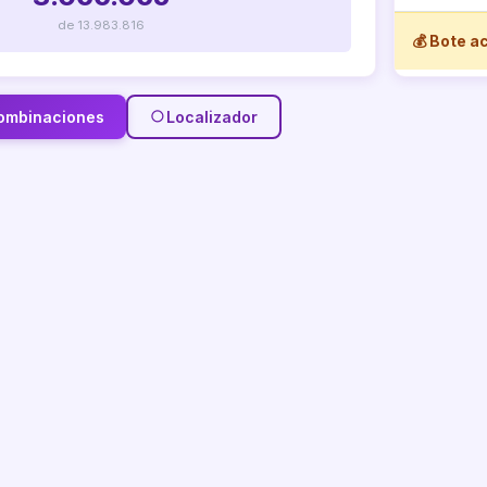
de 13.983.816
💰 Bote a
ombinaciones
Localizador