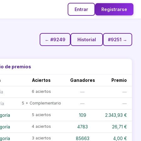
Entrar
Registrarse
← #9249
Historial
#9251 →
io de premios
a
Aciertos
Ganadores
Premio
6 aciertos
ía
—
—
5 + Complementario
ía
—
—
5 aciertos
goría
109
2.343,93 €
4 aciertos
goría
4783
26,71 €
3 aciertos
goría
85663
4,00 €