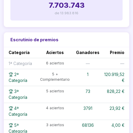
7.703.743
de 13.983.816
Escrutinio de premios
Categoría
Aciertos
Ganadores
Premio
6 aciertos
1ª Categoría
—
—
5 +
🏆 2ª
1
120.919,52
Complementario
Categoría
€
5 aciertos
🏆 3ª
73
828,22 €
Categoría
4 aciertos
🏆 4ª
3791
23,92 €
Categoría
3 aciertos
🏆 5ª
68136
4,00 €
Categoría