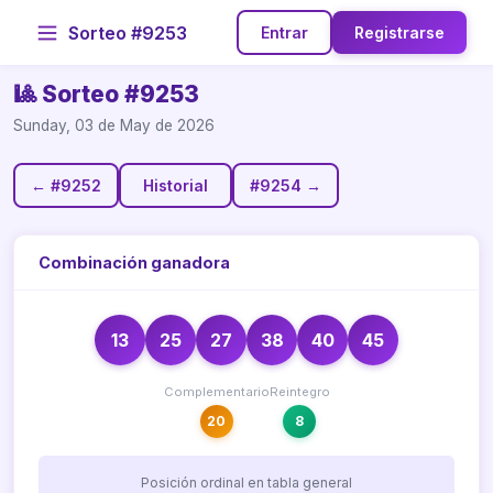
Sorteo #9253
Entrar
Registrarse
🎱 Sorteo #9253
Sunday, 03 de May de 2026
← #9252
Historial
#9254 →
Combinación ganadora
13
25
27
38
40
45
Complementario
Reintegro
20
8
Posición ordinal en tabla general