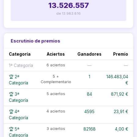
13.526.557
de 13.983.816
Escrutinio de premios
Categoría
Aciertos
Ganadores
Premio
6 aciertos
1ª Categoría
—
—
5 +
🏆 2ª
1
146.483,04
Complementario
Categoría
€
5 aciertos
🏆 3ª
84
871,92 €
Categoría
4 aciertos
🏆 4ª
4595
23,91 €
Categoría
3 aciertos
🏆 5ª
82168
4,00 €
Categoría