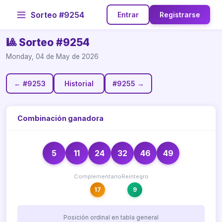
Sorteo #9254
Entrar
Registrarse
🎱 Sorteo #9254
Monday, 04 de May de 2026
← #9253
Historial
#9255 →
Combinación ganadora
5
11
24
32
46
49
Complementario
Reintegro
17
9
Posición ordinal en tabla general