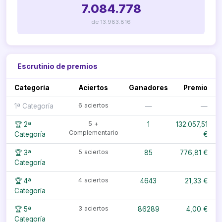
7.084.778
de 13.983.816
Escrutinio de premios
Categoría
Aciertos
Ganadores
Premio
6 aciertos
1ª Categoría
—
—
5 +
🏆 2ª
1
132.057,51
Complementario
Categoría
€
5 aciertos
🏆 3ª
85
776,81 €
Categoría
4 aciertos
🏆 4ª
4643
21,33 €
Categoría
3 aciertos
🏆 5ª
86289
4,00 €
Categoría