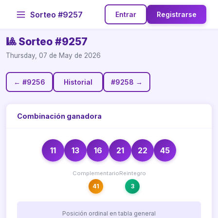
Sorteo #9257
Entrar
Registrarse
🎱 Sorteo #9257
Thursday, 07 de May de 2026
← #9256
Historial
#9258 →
Combinación ganadora
11
13
16
21
22
45
Complementario
Reintegro
41
3
Posición ordinal en tabla general