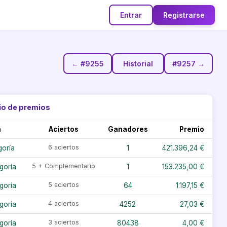
Entrar
Registrarse
← #9255
Historial
#9257 →
io de premios
a
Aciertos
Ganadores
Premio
6 aciertos
goría
1
421.396,24 €
5 + Complementario
goría
1
153.235,00 €
5 aciertos
goría
64
1.197,15 €
4 aciertos
goría
4252
27,03 €
3 aciertos
goría
80438
4,00 €