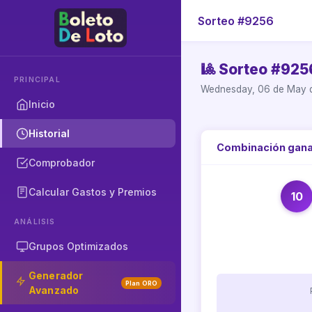
Sorteo #9256
🎱 Sorteo #925
PRINCIPAL
Wednesday, 06 de May 
Inicio
Historial
Combinación gan
Comprobador
Calcular Gastos y Premios
10
ANÁLISIS
Grupos Optimizados
Generador
Plan ORO
Avanzado