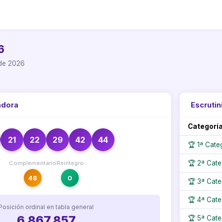
6
de 2026
adora
Escrutin
Categorí
21
22
29
42
44
🏆 1ª Cate
🏆 2ª Cate
Complementario
Reintegro
48
0
🏆 3ª Cate
🏆 4ª Cate
Posición ordinal en tabla general
6.867.857
🏆 5ª Cate