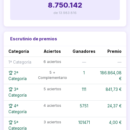
8.750.142
de 13.983.816
Escrutinio de premios
Categoría
Aciertos
Ganadores
Premio
6 aciertos
1ª Categoría
—
—
5 +
🏆 2ª
1
186.864,08
Complementario
Categoría
€
5 aciertos
🏆 3ª
111
841,73 €
Categoría
4 aciertos
🏆 4ª
5751
24,37 €
Categoría
3 aciertos
🏆 5ª
101471
4,00 €
Categoría