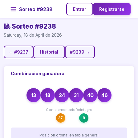
Sorteo #9238
Entrar
Registrarse
🎱 Sorteo #9238
Saturday, 18 de April de 2026
← #9237
Historial
#9239 →
Combinación ganadora
13
18
24
31
40
46
Complementario
Reintegro
37
9
Posición ordinal en tabla general