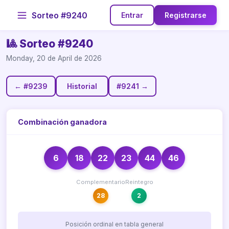
Sorteo #9240
Entrar
Registrarse
🎱 Sorteo #9240
Monday, 20 de April de 2026
← #9239
Historial
#9241 →
Combinación ganadora
6
18
22
23
44
46
Complementario
Reintegro
28
2
Posición ordinal en tabla general