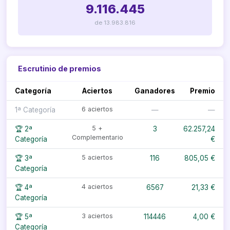
9.116.445
de 13.983.816
Escrutinio de premios
Categoría
Aciertos
Ganadores
Premio
6 aciertos
1ª Categoría
—
—
5 +
🏆 2ª
3
62.257,24
Complementario
Categoría
€
5 aciertos
🏆 3ª
116
805,05 €
Categoría
4 aciertos
🏆 4ª
6567
21,33 €
Categoría
3 aciertos
🏆 5ª
114446
4,00 €
Categoría