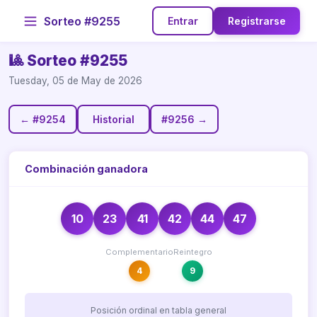
Sorteo #9255
Entrar
Registrarse
🎱 Sorteo #9255
Tuesday, 05 de May de 2026
← #9254
Historial
#9256 →
Combinación ganadora
10
23
41
42
44
47
Complementario
Reintegro
4
9
Posición ordinal en tabla general