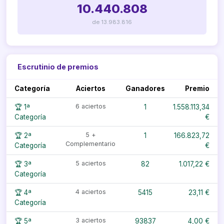
10.440.808
de 13.983.816
Escrutinio de premios
Categoría
Aciertos
Ganadores
Premio
6 aciertos
🏆 1ª
1
1.558.113,34
Categoría
€
5 +
🏆 2ª
1
166.823,72
Complementario
Categoría
€
5 aciertos
🏆 3ª
82
1.017,22 €
Categoría
4 aciertos
🏆 4ª
5415
23,11 €
Categoría
3 aciertos
🏆 5ª
93837
4,00 €