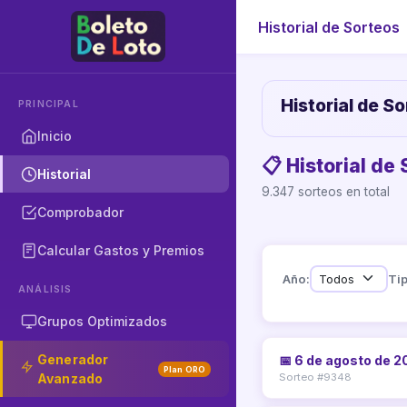
Historial de Sorteos
Historial de S
PRINCIPAL
Inicio
📋 Historial de
Historial
9.347 sorteos en total
Comprobador
Calcular Gastos y Premios
Año:
Tip
ANÁLISIS
Grupos Optimizados
Generador
📅 6 de agosto de 
Plan ORO
Avanzado
Sorteo #9348