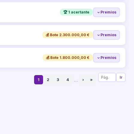
🏆 1 acertante
Premios
💰 Bote 2.300.000,00 €
Premios
💰 Bote 1.800.000,00 €
Premios
Ir
…
1
2
3
4
›
»