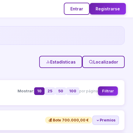
Entrar
Registrarse
Estadísticas
Localizador
Mostrar:
Filtrar
10
25
50
100
por página
💰 Bote 700.000,00 €
Premios