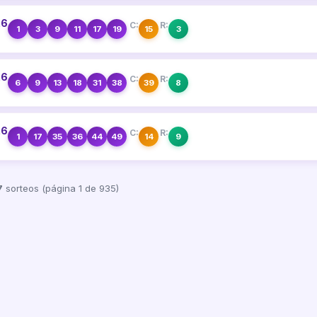
26
C:
R:
1
3
9
11
17
19
15
3
26
C:
R:
6
9
13
18
31
38
39
8
26
C:
R:
1
17
35
36
44
49
14
9
7
sorteos (página 1 de 935)