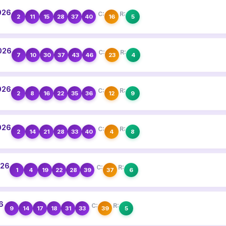
026
C:
R:
2
11
15
28
37
40
16
5
2026
C:
R:
7
10
30
37
43
46
23
4
026
C:
R:
2
8
16
22
35
36
12
9
026
C:
R:
2
14
21
28
33
40
4
8
026
C:
R:
1
4
19
22
28
39
37
6
26
C:
R:
9
14
17
18
31
33
39
5