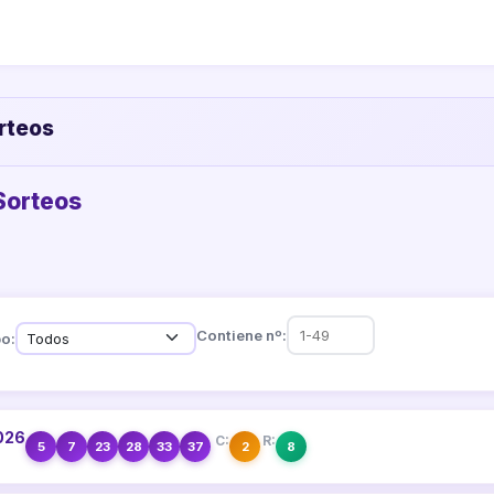
orteos
 Sorteos
Contiene nº:
o:
2026
C:
R:
5
7
23
28
33
37
2
8