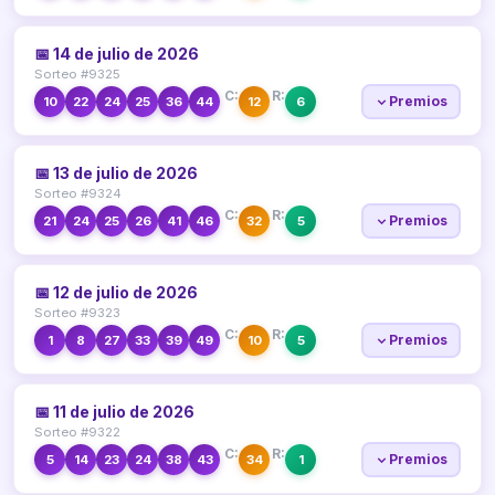
📅 14 de julio de 2026
Sorteo #9325
C:
R:
Premios
10
22
24
25
36
44
12
6
📅 13 de julio de 2026
Sorteo #9324
C:
R:
Premios
21
24
25
26
41
46
32
5
📅 12 de julio de 2026
Sorteo #9323
C:
R:
Premios
1
8
27
33
39
49
10
5
📅 11 de julio de 2026
Sorteo #9322
C:
R:
Premios
5
14
23
24
38
43
34
1