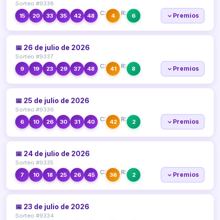
Sorteo #9338
C:
R:
Premios
15
20
33
35
42
48
4
6
📅 26 de julio de 2026
Sorteo #9337
C:
R:
Premios
9
19
23
29
37
48
41
8
📅 25 de julio de 2026
Sorteo #9336
C:
R:
Premios
6
10
26
30
31
40
42
2
📅 24 de julio de 2026
Sorteo #9335
C:
R:
Premios
7
10
18
25
26
45
36
2
📅 23 de julio de 2026
Sorteo #9334