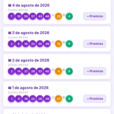
📅 4 de agosto de 2026
Sorteo #9346
C:
R:
Premios
7
10
30
37
43
46
23
4
📅 3 de agosto de 2026
Sorteo #9345
C:
R:
Premios
2
8
16
22
35
36
12
9
📅 2 de agosto de 2026
Sorteo #9344
C:
R:
Premios
2
14
21
28
33
40
4
8
📅 1 de agosto de 2026
Sorteo #9343
C:
R:
Premios
1
4
19
22
28
39
37
6