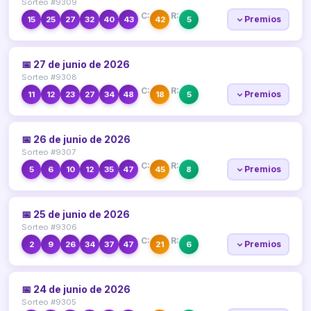
Sorteo #9309
C:
R:
Premios
15
25
27
32
40
43
42
5
📅 27 de junio de 2026
Sorteo #9308
C:
R:
Premios
11
12
23
27
34
48
18
5
📅 26 de junio de 2026
Sorteo #9307
C:
R:
Premios
5
6
10
12
35
47
45
8
📅 25 de junio de 2026
Sorteo #9306
C:
R:
Premios
2
9
26
34
37
47
21
6
📅 24 de junio de 2026
Sorteo #9305