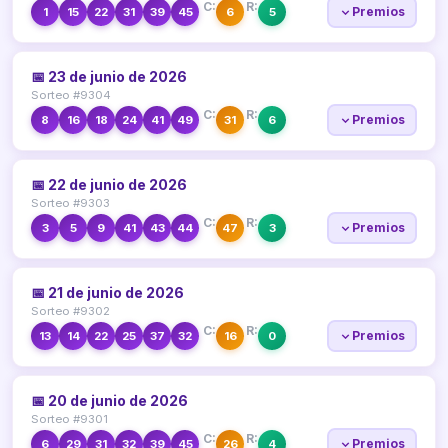
C:
R:
Premios
1
15
22
31
39
45
6
5
📅 23 de junio de 2026
Sorteo #9304
C:
R:
Premios
8
16
18
24
41
49
31
6
📅 22 de junio de 2026
Sorteo #9303
C:
R:
Premios
3
5
9
41
43
44
47
3
📅 21 de junio de 2026
Sorteo #9302
C:
R:
Premios
13
14
22
25
37
32
16
0
📅 20 de junio de 2026
Sorteo #9301
C:
R:
Premios
6
29
31
32
39
45
26
4