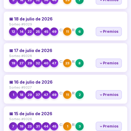
📅 18 de julio de 2026
Sorteo #9329
C:
R:
Premios
12
14
22
25
45
49
11
6
📅 17 de julio de 2026
Sorteo #9328
C:
R:
Premios
19
27
29
32
40
47
23
8
📅 16 de julio de 2026
Sorteo #9327
C:
R:
Premios
1
18
29
37
47
49
11
2
📅 15 de julio de 2026
Sorteo #9326
C:
R:
Premios
7
19
23
31
44
45
1
3