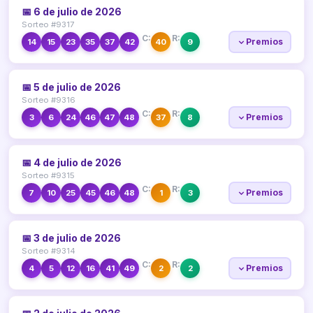
📅 6 de julio de 2026
Sorteo #9317
C:
R:
Premios
14
15
23
35
37
42
40
9
📅 5 de julio de 2026
Sorteo #9316
C:
R:
Premios
3
6
24
46
47
48
37
8
📅 4 de julio de 2026
Sorteo #9315
C:
R:
Premios
7
10
25
45
46
48
1
3
📅 3 de julio de 2026
Sorteo #9314
C:
R:
Premios
4
5
12
16
41
49
2
2