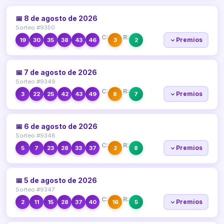
📅 8 de agosto de 2026
Sorteo #9350
C:
R:
Premios
19
30
35
38
43
46
3
2
📅 7 de agosto de 2026
Sorteo #9349
C:
R:
Premios
3
22
25
42
43
49
8
7
📅 6 de agosto de 2026
Sorteo #9348
C:
R:
Premios
5
7
23
28
33
37
2
8
📅 5 de agosto de 2026
Sorteo #9347
C:
R:
Premios
2
11
15
28
37
40
16
5