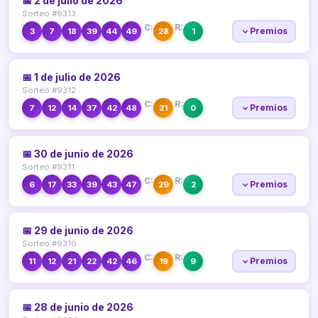
📅 2 de julio de 2026
Sorteo #9313
C:
R:
Premios
3
7
18
39
44
49
28
1
📅 1 de julio de 2026
Sorteo #9312
C:
R:
Premios
7
12
14
37
42
48
21
0
📅 30 de junio de 2026
Sorteo #9311
C:
R:
Premios
6
17
33
39
43
47
29
2
📅 29 de junio de 2026
Sorteo #9310
C:
R:
Premios
11
12
21
22
42
46
19
9
📅 28 de junio de 2026