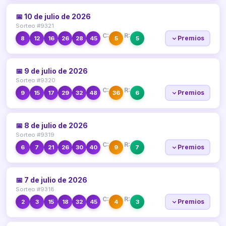
📅 10 de julio de 2026
Sorteo #9321
C:
R:
Premios
8
12
16
26
28
45
5
5
📅 9 de julio de 2026
Sorteo #9320
C:
R:
Premios
9
15
17
29
32
48
36
6
📅 8 de julio de 2026
Sorteo #9319
C:
R:
Premios
6
7
21
26
30
40
9
7
📅 7 de julio de 2026
Sorteo #9318
C:
R:
Premios
2
3
15
18
32
45
4
3