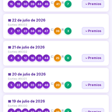
C:
R:
Premios
15
19
30
39
44
45
41
7
📅 22 de julio de 2026
Sorteo #9333
C:
R:
Premios
2
17
23
34
35
47
36
3
📅 21 de julio de 2026
Sorteo #9332
C:
R:
Premios
4
9
12
16
31
44
25
0
📅 20 de julio de 2026
Sorteo #9331
C:
R:
Premios
5
22
28
33
39
46
20
7
📅 19 de julio de 2026
Sorteo #9330
C:
R:
Premios
5
18
25
32
36
46
29
7