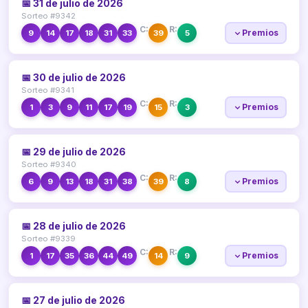
📅 31 de julio de 2026
Sorteo #9342
C:
R:
Premios
9
14
17
18
31
33
39
5
📅 30 de julio de 2026
Sorteo #9341
C:
R:
Premios
1
3
9
11
17
19
15
3
📅 29 de julio de 2026
Sorteo #9340
C:
R:
Premios
6
9
13
18
31
38
39
8
📅 28 de julio de 2026
Sorteo #9339
C:
R:
Premios
1
17
35
36
44
49
14
9
📅 27 de julio de 2026