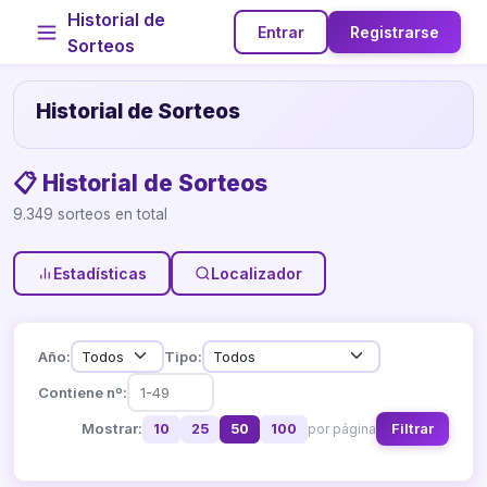
Historial de
Entrar
Registrarse
Sorteos
Historial de Sorteos
📋 Historial de Sorteos
9.349 sorteos en total
Estadísticas
Localizador
Año:
Tipo:
Contiene nº:
Mostrar:
Filtrar
10
25
50
100
por página