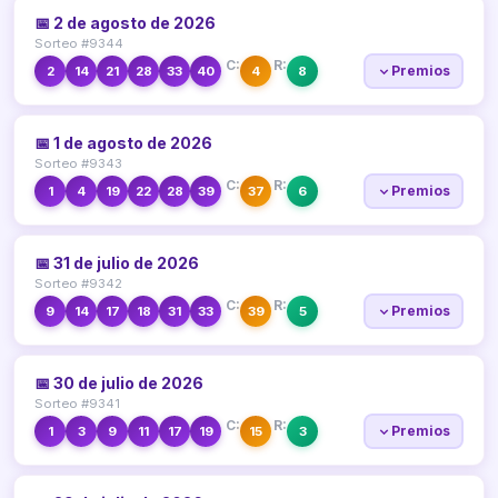
📅 2 de agosto de 2026
Sorteo #9344
C:
R:
Premios
2
14
21
28
33
40
4
8
📅 1 de agosto de 2026
Sorteo #9343
C:
R:
Premios
1
4
19
22
28
39
37
6
📅 31 de julio de 2026
Sorteo #9342
C:
R:
Premios
9
14
17
18
31
33
39
5
📅 30 de julio de 2026
Sorteo #9341
C:
R:
Premios
1
3
9
11
17
19
15
3