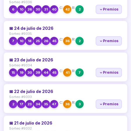
Sorteo #9336
C:
R:
Premios
6
10
26
30
31
40
42
2
📅 24 de julio de 2026
Sorteo #9335
C:
R:
Premios
7
10
18
25
26
45
36
2
📅 23 de julio de 2026
Sorteo #9334
C:
R:
Premios
15
19
30
39
44
45
41
7
📅 22 de julio de 2026
Sorteo #9333
C:
R:
Premios
2
17
23
34
35
47
36
3
📅 21 de julio de 2026
Sorteo #9332