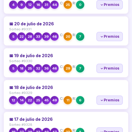
C:
R:
Premios
4
9
12
16
31
44
25
0
📅 20 de julio de 2026
Sorteo #9331
C:
R:
Premios
5
22
28
33
39
46
20
7
📅 19 de julio de 2026
Sorteo #9330
C:
R:
Premios
5
18
25
32
36
46
29
7
📅 18 de julio de 2026
Sorteo #9329
C:
R:
Premios
12
14
22
25
45
49
11
6
📅 17 de julio de 2026
Sorteo #9328
C:
R:
Premios
19
27
29
32
40
47
23
8