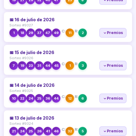
📅 16 de julio de 2026
Sorteo #9327
C:
R:
Premios
1
18
29
37
47
49
11
2
📅 15 de julio de 2026
Sorteo #9326
C:
R:
Premios
7
19
23
31
44
45
1
3
📅 14 de julio de 2026
Sorteo #9325
C:
R:
Premios
10
22
24
25
36
44
12
6
📅 13 de julio de 2026
Sorteo #9324
C:
R:
Premios
21
24
25
26
41
46
32
5