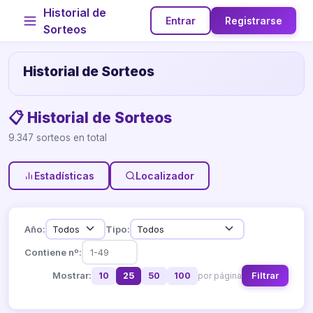
Historial de
Entrar
Registrarse
Sorteos
Historial de Sorteos
📋 Historial de Sorteos
9.347 sorteos en total
Estadísticas
Localizador
Año:
Tipo:
Contiene nº:
Mostrar:
Filtrar
10
25
50
100
por página