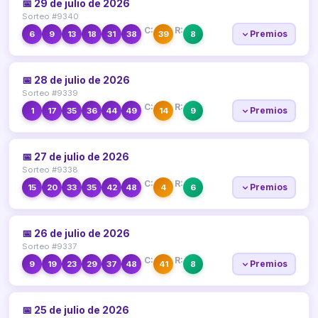
📅 29 de julio de 2026
Sorteo #9340
C:
R:
Premios
6
9
13
18
31
38
39
8
📅 28 de julio de 2026
Sorteo #9339
C:
R:
Premios
1
17
35
36
44
49
14
9
📅 27 de julio de 2026
Sorteo #9338
C:
R:
Premios
15
20
33
35
42
48
4
6
📅 26 de julio de 2026
Sorteo #9337
C:
R:
Premios
9
19
23
29
37
48
41
8
📅 25 de julio de 2026