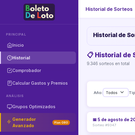
Historial de Sorteos
Historial de S
PRINCIPAL
Inicio
📋 Historial de
Historial
9.346 sorteos en total
Comprobador
Calcular Gastos y Premios
Año:
Tip
ANÁLISIS
Grupos Optimizados
Generador
📅 5 de agosto de 2
Plan ORO
Avanzado
Sorteo #9347