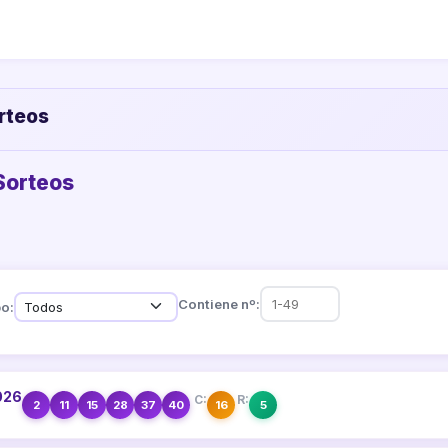
orteos
 Sorteos
Contiene nº:
o:
026
C:
R:
2
11
15
28
37
40
16
5