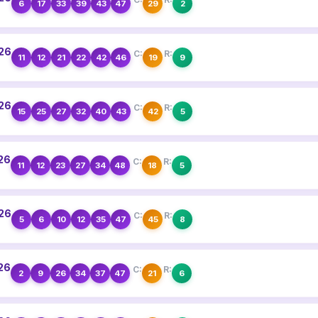
6
17
33
39
43
47
29
2
026
C:
R:
11
12
21
22
42
46
19
9
026
C:
R:
15
25
27
32
40
43
42
5
026
C:
R:
11
12
23
27
34
48
18
5
026
C:
R:
5
6
10
12
35
47
45
8
026
C:
R:
2
9
26
34
37
47
21
6