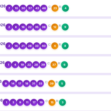
2026
C:
R:
7
10
30
37
43
46
23
4
026
C:
R:
2
8
16
22
35
36
12
9
026
C:
R:
2
14
21
28
33
40
4
8
026
C:
R:
1
4
19
22
28
39
37
6
26
C:
R:
9
14
17
18
31
33
39
5
26
C:
R:
1
3
9
11
17
19
15
3