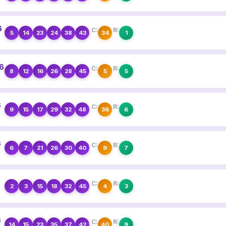
6
C:
R:
5
14
23
24
38
43
34
1
26
C:
R:
8
12
16
26
28
45
5
5
6
C:
R:
9
15
17
29
32
48
36
6
6
C:
R:
6
7
21
26
30
40
9
7
6
C:
R:
2
3
15
18
32
45
4
3
6
C:
R:
14
15
23
35
37
42
40
9