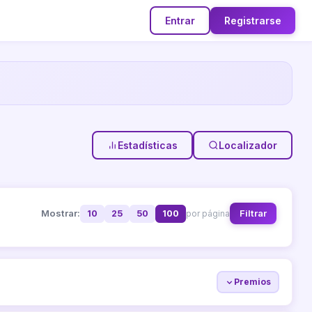
Entrar
Registrarse
Estadísticas
Localizador
Mostrar:
Filtrar
10
25
50
100
por página
Premios