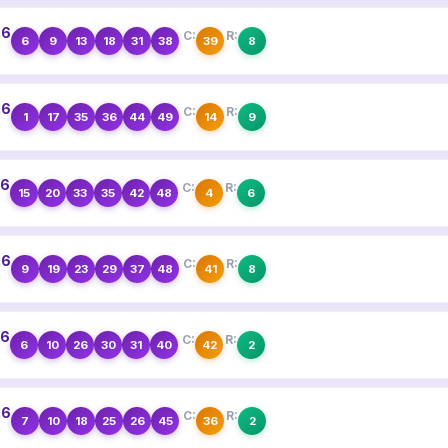
26
C:
R:
6
9
13
18
31
38
39
8
26
C:
R:
1
17
35
36
44
49
14
9
26
C:
R:
15
20
33
35
42
48
4
6
26
C:
R:
9
19
23
29
37
48
41
8
26
C:
R:
6
10
26
30
31
40
42
2
26
C:
R:
7
10
18
25
26
45
36
2