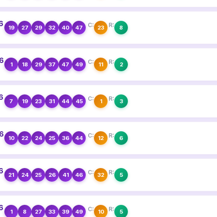
26
C:
R:
19
27
29
32
40
47
23
8
26
C:
R:
1
18
29
37
47
49
11
2
26
C:
R:
7
19
23
31
44
45
1
3
26
C:
R:
10
22
24
25
36
44
12
6
26
C:
R:
21
24
25
26
41
46
32
5
26
C:
R:
1
8
27
33
39
49
10
5