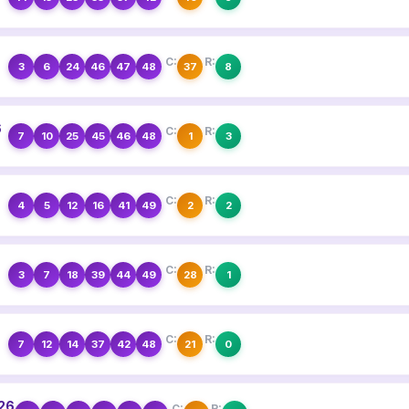
6
C:
R:
3
6
24
46
47
48
37
8
6
C:
R:
7
10
25
45
46
48
1
3
6
C:
R:
4
5
12
16
41
49
2
2
6
C:
R:
3
7
18
39
44
49
28
1
C:
R:
7
12
14
37
42
48
21
0
026
C:
R: