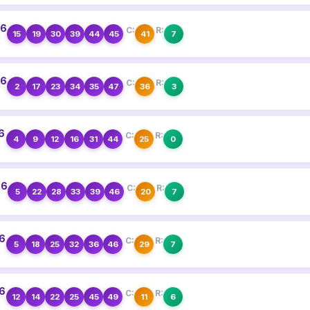
26
C:
R:
15
19
30
39
44
45
41
7
26
C:
R:
2
17
23
34
35
47
36
3
26
C:
R:
4
9
12
16
31
44
25
0
26
C:
R:
5
22
28
33
39
46
20
7
26
C:
R:
5
18
25
32
36
46
29
7
26
C:
R:
12
14
22
25
45
49
11
6