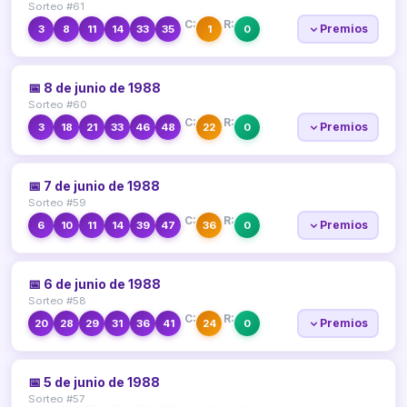
Sorteo #61
C:
R:
Premios
3
8
11
14
33
35
1
0
📅 8 de junio de 1988
Sorteo #60
C:
R:
Premios
3
18
21
33
46
48
22
0
📅 7 de junio de 1988
Sorteo #59
C:
R:
Premios
6
10
11
14
39
47
36
0
📅 6 de junio de 1988
Sorteo #58
C:
R:
Premios
20
28
29
31
36
41
24
0
📅 5 de junio de 1988
Sorteo #57